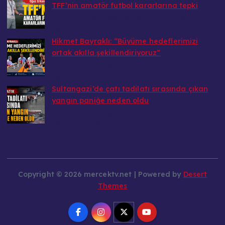
mercektvdestek@gmail.com tarafından
Ağustos 8, 2026
Hikmet Bayraklı: “Büyüme hedeflerimizi
ortak akılla şekillendiriyoruz”
mercektvdestek@gmail.com tarafından
Ağustos 8, 2026
Sultangazi’de çatı tadilatı sırasında çıkan
yangın paniğe neden oldu
mercektvdestek@gmail.com tarafından
Ağustos 3, 2026
Copyright © 2026 mercektv.net | Powered by
Desert
Themes