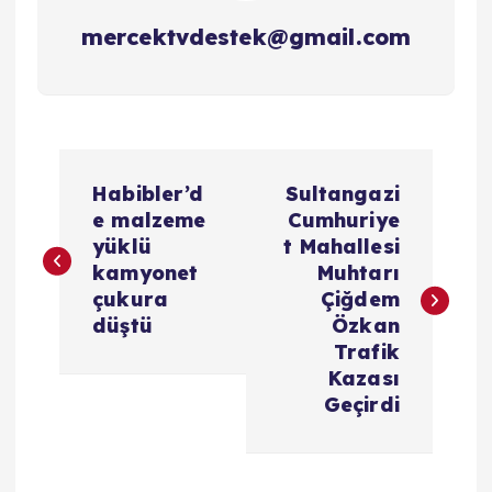
mercektvdestek@gmail.com
Y
Habibler’d
Sultangazi
a
e malzeme
Cumhuriye
yüklü
t Mahallesi
z
kamyonet
Muhtarı
çukura
Çiğdem
ı
düştü
Özkan
Trafik
g
Kazası
Geçirdi
e