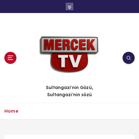
İ
ç
e
r
i
ğ
e
a
t
l
a
Sultangazi'nin Gözü,
Sultangazi'nin sözü
Home