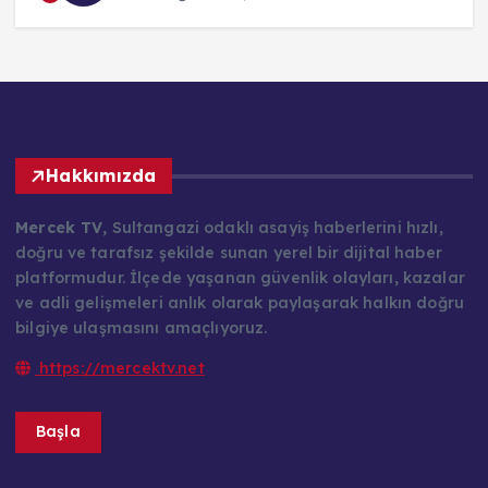
Hakkımızda
Mercek TV
, Sultangazi odaklı asayiş haberlerini hızlı,
doğru ve tarafsız şekilde sunan yerel bir dijital haber
platformudur. İlçede yaşanan güvenlik olayları, kazalar
ve adli gelişmeleri anlık olarak paylaşarak halkın doğru
bilgiye ulaşmasını amaçlıyoruz.
https://mercektv.net
Başla