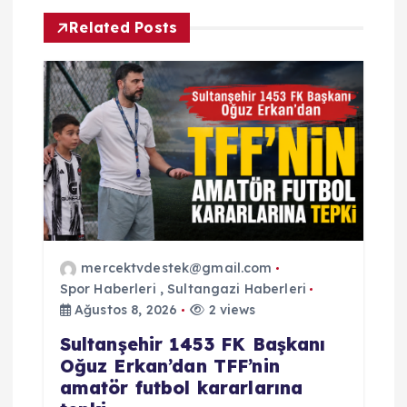
z
Related Posts
i
n
m
e
s
i
mercektvdestek@gmail.com
Spor Haberleri
,
Sultangazi Haberleri
Ağustos 8, 2026
2 views
Sultanşehir 1453 FK Başkanı
Oğuz Erkan’dan TFF’nin
amatör futbol kararlarına