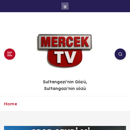
İ
ç
e
r
i
ğ
e
a
t
l
a
Sultangazi'nin Gözü,
Sultangazi'nin sözü
Home