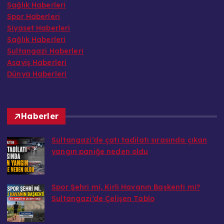
Sağlık Haberleri
Spor Haberleri
Siyaset Haberleri
Sağlık Haberleri
Sultangazi Haberleri
Asayiş Haberleri
Dünya Haberleri
Haberler
Sultangazi’de çatı tadilatı sırasında çıkan
yangın paniğe neden oldu
mercektvdestek@gmail.com tarafından
Ağustos 3, 2026
Spor Şehri mi, Kirli Havanın Başkenti mi?
Sultangazi’de Çelişen Tablo
mercektvdestek@gmail.com tarafından
Temmuz 31, 2026