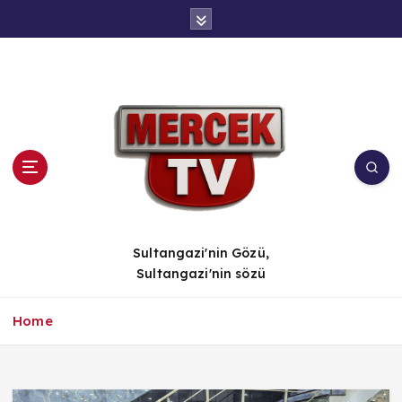
İ
ç
e
r
i
ğ
e
a
t
l
a
Sultangazi'nin Gözü,
Sultangazi'nin sözü
Home