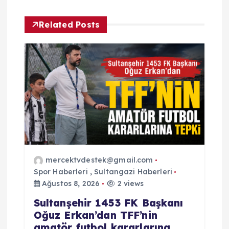
z
Related Posts
i
n
m
e
s
i
mercektvdestek@gmail.com
Spor Haberleri
,
Sultangazi Haberleri
Ağustos 8, 2026
2 views
Sultanşehir 1453 FK Başkanı
Oğuz Erkan’dan TFF’nin
amatör futbol kararlarına