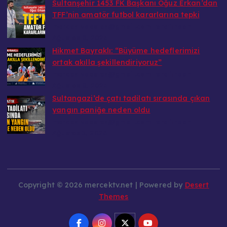
TFF’nin amatör futbol kararlarına tepki
mercektvdestek@gmail.com tarafından
Ağustos 8, 2026
Hikmet Bayraklı: “Büyüme hedeflerimizi
ortak akılla şekillendiriyoruz”
mercektvdestek@gmail.com tarafından
Ağustos 8, 2026
Sultangazi’de çatı tadilatı sırasında çıkan
yangın paniğe neden oldu
mercektvdestek@gmail.com tarafından
Ağustos 3, 2026
Copyright © 2026 mercektv.net | Powered by
Desert
Themes