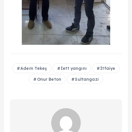
Adem Tekeş
İett yangını
İtfaiye
Onur Beton
Sultangazi