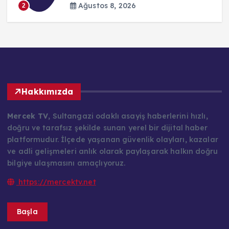
Hakkımızda
Mercek TV
, Sultangazi odaklı asayiş haberlerini hızlı,
doğru ve tarafsız şekilde sunan yerel bir dijital haber
platformudur. İlçede yaşanan güvenlik olayları, kazalar
ve adli gelişmeleri anlık olarak paylaşarak halkın doğru
bilgiye ulaşmasını amaçlıyoruz.
https://mercektv.net
Başla