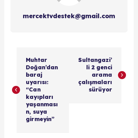
mercektvdestek@gmail.com
Y
Muhtar
Sultangazi’
a
Doğan’dan
li 2 genci
baraj
arama
z
uyarısı:
çalışmaları
“Can
sürüyor
ı
kayıpları
yaşanması
g
n, suya
girmeyin”
e