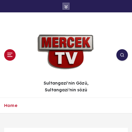
İ
ç
e
r
i
ğ
e
a
t
l
a
Sultangazi'nin Gözü,
Sultangazi'nin sözü
Home