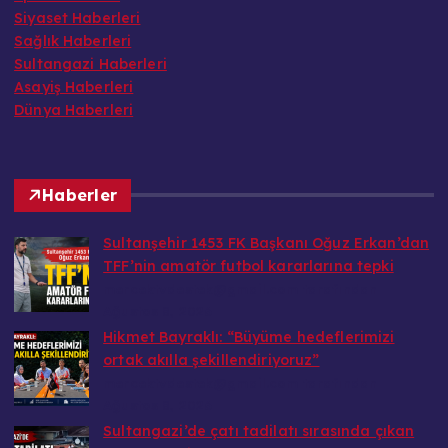
Sağlık Haberleri
Sultangazi Haberleri
Asayiş Haberleri
Dünya Haberleri
Haberler
Sultanşehir 1453 FK Başkanı Oğuz Erkan’dan
TFF’nin amatör futbol kararlarına tepki
mercektvdestek@gmail.com tarafından
Ağustos 8, 2026
Hikmet Bayraklı: “Büyüme hedeflerimizi
ortak akılla şekillendiriyoruz”
mercektvdestek@gmail.com tarafından
Ağustos 8, 2026
Sultangazi’de çatı tadilatı sırasında çıkan
yangın paniğe neden oldu