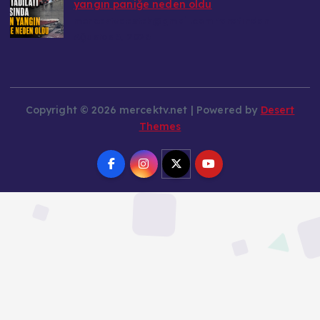
mercektvdestek@gmail.com tarafından
Ağustos 3, 2026
Copyright © 2026 mercektv.net | Powered by
Desert
Themes