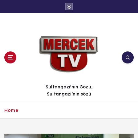
İ
ç
e
r
i
ğ
e
a
t
l
a
Sultangazi'nin Gözü,
Sultangazi'nin sözü
Home