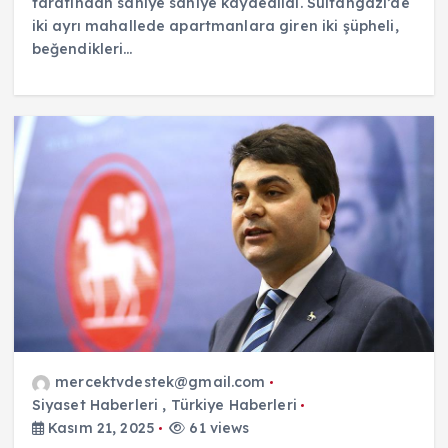
tarafından saniye saniye kaydedildi. Sultangazi’de
iki ayrı mahallede apartmanlara giren iki şüpheli,
beğendikleri…
mercektvdestek@gmail.com
Siyaset Haberleri
,
Türkiye Haberleri
Kasım 21, 2025
61 views