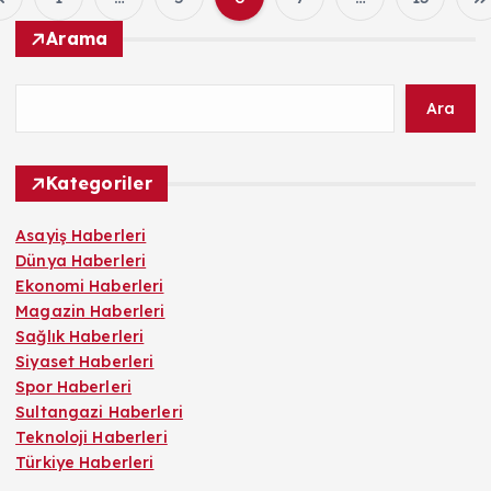
Y
Arama
a
Ara
z
ı
Kategoriler
s
Asayiş Haberleri
Dünya Haberleri
a
Ekonomi Haberleri
Magazin Haberleri
y
Sağlık Haberleri
Siyaset Haberleri
f
Spor Haberleri
Sultangazi Haberleri
a
Teknoloji Haberleri
Türkiye Haberleri