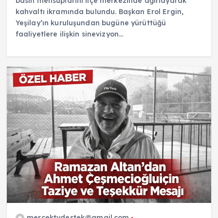
basın mensuplarını ilçe merkezinde ağırlayarak
kahvaltı ikramında bulundu. Başkan Erol Ergin,
Yeşilay’ın kuruluşundan bugüne yürüttüğü
faaliyetlere ilişkin sinevizyon…
mercektvdestek@gmail.com