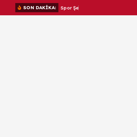
İ
SON DAKİKA:
S
p
o
r
Ş
e
h
r
i
m
ç
e
r
i
ğ
e
a
t
l
a