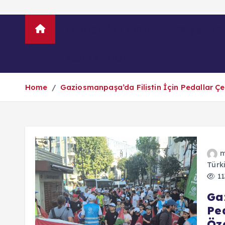
Sultangazi Haberleri
Asayiş Habe
Spor Haberleri
Home
Gaziosmanpaşa’da Filistin İçin Pedallar Çev
m
Türk
11
Ga
Pe
Özg