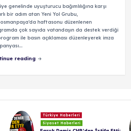
iye genelinde uyuşturucu bağımlılığına karşı
rlı bir adım atan Yeni Yol Grubu,
iosmanpaşa’da haftasonu düzenlenen
gramda çok sayıda vatandaşın da destek verdiği
program ile basın açıklaması düzenleyerek imza
panyası…
tinue reading
Türkiye Haberleri
Siyaset Haberleri
Faruk Demir CHP’den İstifa Etti: