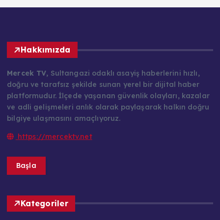
Hakkımızda
Mercek TV
, Sultangazi odaklı asayiş haberlerini hızlı,
doğru ve tarafsız şekilde sunan yerel bir dijital haber
platformudur. İlçede yaşanan güvenlik olayları, kazalar
ve adli gelişmeleri anlık olarak paylaşarak halkın doğru
bilgiye ulaşmasını amaçlıyoruz.
https://mercektv.net
Başla
Kategoriler