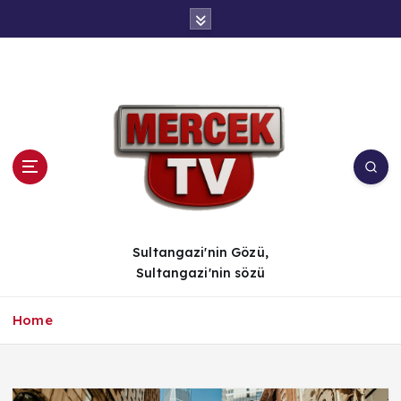
İ
ç
e
r
i
ğ
e
a
t
l
a
Sultangazi'nin Gözü,
Sultangazi'nin sözü
Home