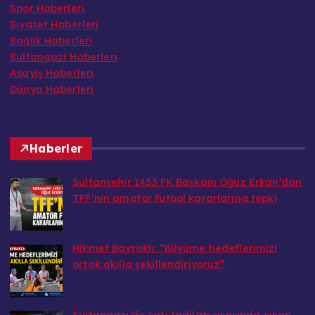
Spor Haberleri
Siyaset Haberleri
Sağlık Haberleri
Sultangazi Haberleri
Asayiş Haberleri
Dünya Haberleri
Haberler
Sultanşehir 1453 FK Başkanı Oğuz Erkan’dan
TFF’nin amatör futbol kararlarına tepki
mercektvdestek@gmail.com tarafından
Ağustos 8, 2026
Hikmet Bayraklı: “Büyüme hedeflerimizi
ortak akılla şekillendiriyoruz”
mercektvdestek@gmail.com tarafından
Ağustos 8, 2026
Sultangazi’de çatı tadilatı sırasında çıkan