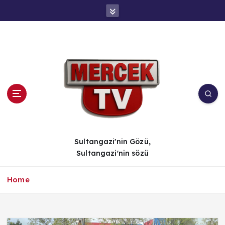
İ
ç
e
r
i
ğ
e
a
t
l
a
Sultangazi'nin Gözü,
Sultangazi'nin sözü
Home