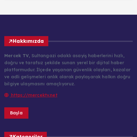
Hakkımızda
Mercek TV
, Sultangazi odaklı asayiş haberlerini hızlı,
doğru ve tarafsız şekilde sunan yerel bir dijital haber
platformudur. İlçede yaşanan güvenlik olayları, kazalar
ve adli gelişmeleri anlık olarak paylaşarak halkın doğru
bilgiye ulaşmasını amaçlıyoruz.
https://mercektv.net
Başla
Kategoriler