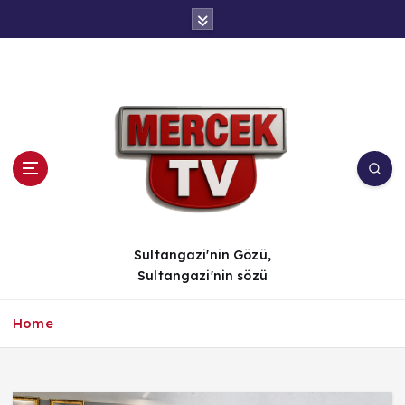
İ
ç
e
r
i
ğ
e
a
t
l
a
Sultangazi'nin Gözü,
Sultangazi'nin sözü
Home