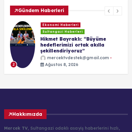
Gündem Haberleri
Ekonomi Haberleri
Sultangazi Haberleri
r
Hikmet Bayraklı: “Büyüme
hedeflerimizi ortak akılla
şekillendiriyoruz”
mercektvdestek@gmail.com
Ağustos 8, 2026
2
Hakkımızda
Mercek TV
, Sultangazi odaklı asayiş haberlerini hızlı,