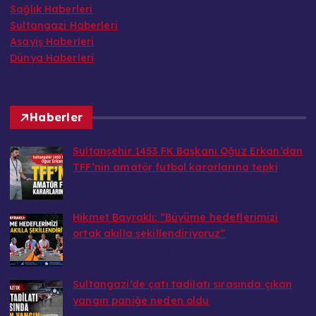
Sağlık Haberleri
Sultangazi Haberleri
Asayiş Haberleri
Dünya Haberleri
Haberler
Sultanşehir 1453 FK Başkanı Oğuz Erkan’dan
TFF’nin amatör futbol kararlarına tepki
mercektvdestek@gmail.com tarafından
Ağustos 8, 2026
Hikmet Bayraklı: “Büyüme hedeflerimizi
ortak akılla şekillendiriyoruz”
mercektvdestek@gmail.com tarafından
Ağustos 8, 2026
Sultangazi’de çatı tadilatı sırasında çıkan
yangın paniğe neden oldu